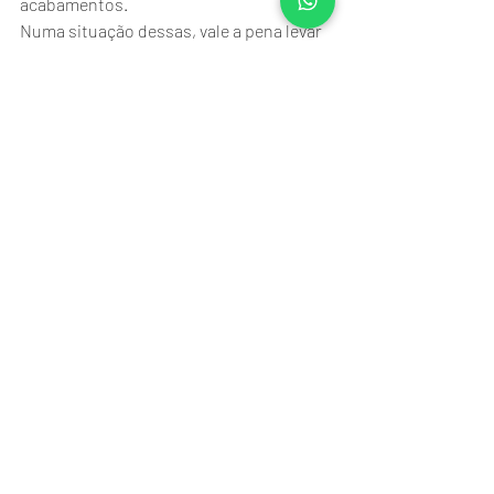
acabamentos.
Numa situação dessas, vale a pena levar 
em conta o 
custo-benefício
. Tenha em 
mente não só a durabilidade da 
estrutura no longo prazo, mas também o 
orçamento total de sua obra.
Gostou das dicas? Esperamos que, 
agora, você possa comprar telha térmica 
sem erro! Se precisar de mais 
informações, entre em contato conosco 
pelo telefone (51) 3587.3666 ou WhatsApp 
(51) 99416.6058. Obrigado pela leitura e 
até a próxima!
Foto de capa: iStock/ChaayTee